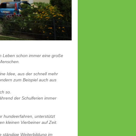
em Leben schon immer eine große
n Menschen.
ine Idee, aus der schnell mehr
ondern zum Beispiel auch aus
ch so.
während der Schulferien immer
r hundeerfahren, unterstützt
en kleinen Vierbeiner auf Zeit.
e ständige Weiterbildung im